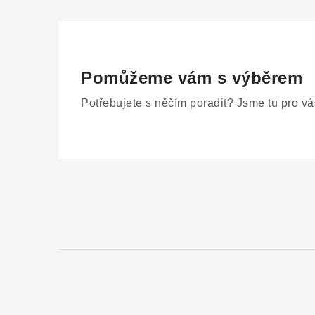
Pomůžeme vám s výběrem
Potřebujete s něčím poradit? Jsme tu pro vá
Z
á
p
a
t
í