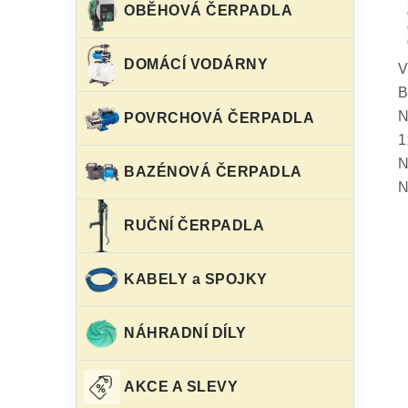
OBĚHOVÁ ČERPADLA
DOMÁCÍ VODÁRNY
V
B
N
POVRCHOVÁ ČERPADLA
1
N
BAZÉNOVÁ ČERPADLA
N
RUČNÍ ČERPADLA
KABELY a SPOJKY
NÁHRADNÍ DÍLY
AKCE A SLEVY