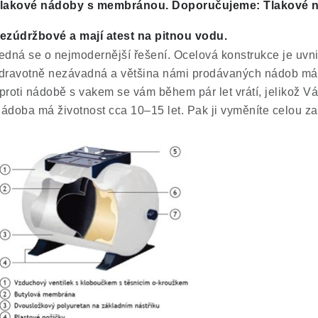
lakové nádoby s membránou. Doporučujeme: Tlakové n
ezúdržbové a mají
atest na pitnou vodu
.
edná se o nejmodernější řešení. Ocelová konstrukce je uvn
dravotně nezávadná a většina námi prodávaných nádob m
proti nádobě s vakem se vám během pár let vrátí, jelikož V
ádoba má životnost cca 10–15 let. Pak ji vyměníte celou za 