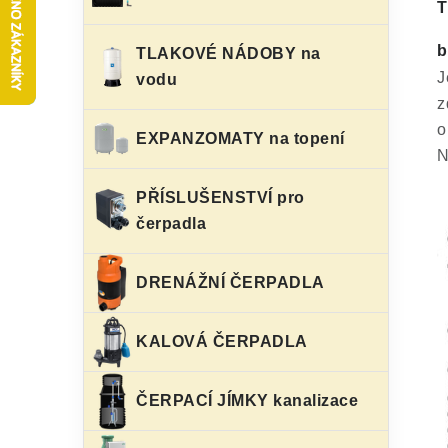
s
T
e
t
g
b
TLAKOVÉ NÁDOBY na
r
J
vodu
o
z
a
r
o
EXPANZOMATY na topení
n
i
N
e
n
PŘÍSLUŠENSTVÍ pro
í
čerpadla
p
DRENÁŽNÍ ČERPADLA
a
n
KALOVÁ ČERPADLA
e
ČERPACÍ JÍMKY kanalizace
l