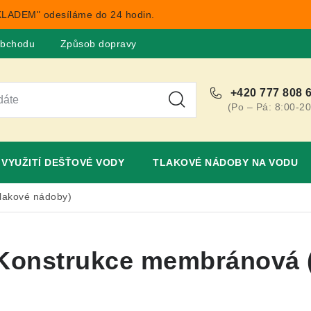
LADEM" odesíláme do 24 hodin.
obchodu
Způsob dopravy
Obchodní podmínky
Rekla
+420 777 808 
(Po – Pá: 8:00-20
VYUŽITÍ DEŠŤOVÉ VODY
TLAKOVÉ NÁDOBY NA VODU
lakové nádoby)
Konstrukce membránová (