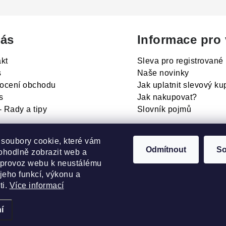
ás
Informace pro
kt
Sleva pro registrované
s
Naše novinky
ocení obchodu
Jak uplatnit slevový k
s
Jak nakupovat?
- Rady a tipy
Slovník pojmů
soubory cookie, které vám
Odmítnout
So
ohodlně zobrazit web a
 provoz webu k neustálému
jeho funkcí, výkonu a
Recenze našeho eshopu:
i.
Více informací
í