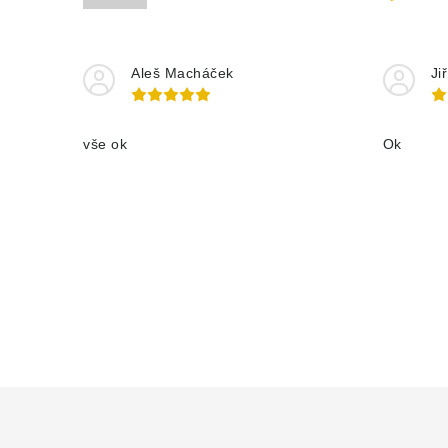
Aleš Macháček
Ji
vše ok
Ok