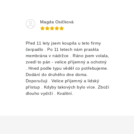
Magda Osičková
Před 11 lety jsem koupila u teto firmy
čerpadlo . Po 11 letech nám praskla
membrána v nádržce . Ráno jsem volala,
zvedl to pán - velice příjemný a ochotný
. Hned podle typu věděl co potřebujeme.
Dodání do druhého dne doma.
Doporučuji . Velice příjemný a lidský
přístup . Kdyby takových bylo více. Zboží
dlouho vydrží . Kvalitní.