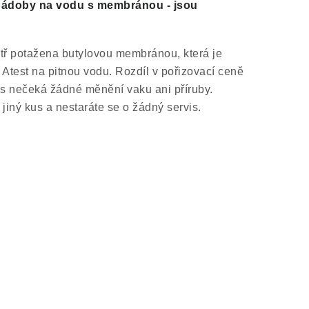
ádoby na vodu s membránou - jsou
itř potažena butylovou membránou, která je
á
Atest na pitnou vodu
. Rozdíl v pořizovací ceně
ás nečeká žádné měnění vaku ani příruby.
jiný kus a nestaráte se o žádný servis.