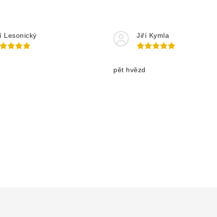
ří Lesonický
Jiří Kymla
pět hvězd