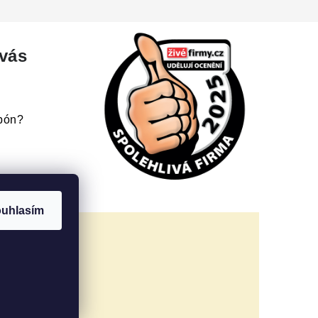
 vás
upón?
uhlasím