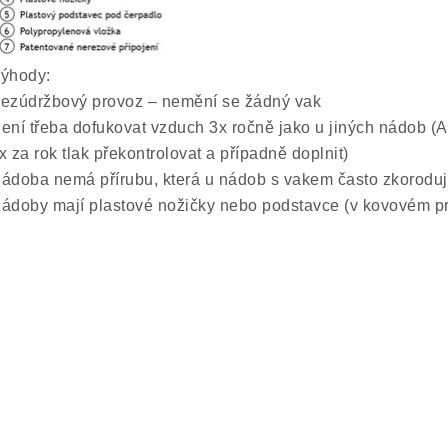
ýhody:
ezúdržbový provoz – nemění se žádný vak
ení třeba dofukovat vzduch 3x ročně jako u jiných nádob (
x za rok tlak překontrolovat a případně doplnit)
ádoba nemá přírubu, která u nádob s vakem často zkoroduje
ádoby mají plastové nožičky nebo podstavce (v kovovém pro