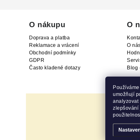
O nákupu
O n
Doprava a platba
Konta
Reklamace a vrácení
O ná
Obchodní podmínky
Hodn
GDPR
Servi
Často kladené dotazy
Blog 
Používáme 
umožňují p
analyzovat
zlepšování 
použitelnost
Nastaven