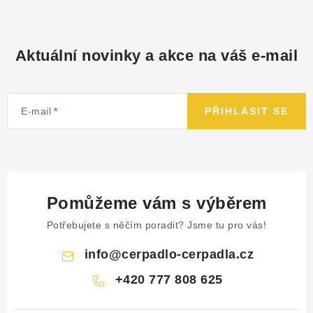
NÁHRADNÍ DÍLY
PRODUKTY VYŘAZENÉ Z NABÍDKY
Aktuální novinky a akce na váš e-mail
BAZAR, ROZBALENO
E-mail
PŘIHLÁSIT SE
SEKAČKY, ZÁVLAHY
Kontakt
Sleva pro registrované
Hodnocení obchodu
Způsob dopravy
Obchodní podmínky
Reklamace
Pomůžeme vám s výběrem
O nás
GDPR
Poptávka
Potřebujete s něčím poradit? Jsme tu pro vás!
info
@
cerpadlo-cerpadla.cz
+420 777 808 625