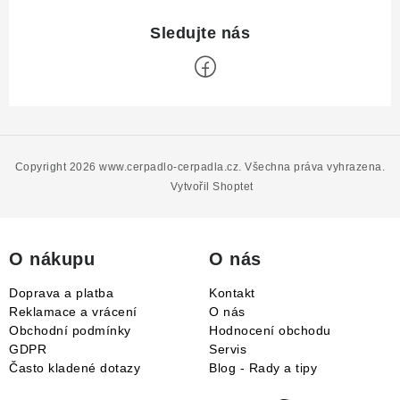
Z
á
p
Copyright 2026
www.cerpadlo-cerpadla.cz
. Všechna práva vyhrazena.
a
Vytvořil Shoptet
t
í
O nákupu
O nás
Doprava a platba
Kontakt
Reklamace a vrácení
O nás
Obchodní podmínky
Hodnocení obchodu
GDPR
Servis
Často kladené dotazy
Blog - Rady a tipy