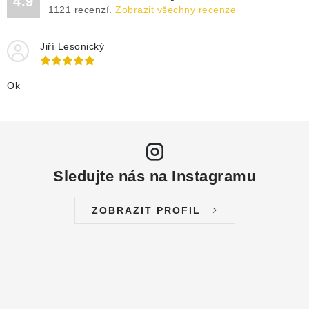
4.9
DRENÁŽNÍ ČERPADLA
1121
recenzí.
Zobrazit všechny recenze
KALOVÁ ČERPADLA
Jiří Lesonický
ČERPACÍ JÍMKY KANALIZACE
Ok
OBĚHOVÁ ČERPADLA
DOMÁCÍ VODÁRNY
Sledujte nás na Instagramu
POVRCHOVÁ ČERPADLA
ZOBRAZIT PROFIL
BAZÉNOVÁ ČERPADLA
RUČNÍ ČERPADLA
KABELY A SPOJKY