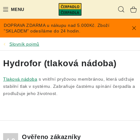
Přejít
Hleda
na
obsah
DOPRAVA ZDARMA u nákupu nad 5.000Kč. Zboží
AKCE A SLEVY
"SKLADEM" odesíláme do 24 hodin.
PONORNÁ ČERPADLA
Slovník pojmů
VYUŽITÍ DEŠŤOVÉ VODY
Hydrofor (tlaková nádoba)
TLAKOVÉ NÁDOBY NA VODU
Tlaková nádoba
s vnitřní pryžovou membránou, která udržuje
stabilní tlak v systému. Zabraňuje častému spínání čerpadla a
PŘÍSLUŠENSTVÍ PRO ČERPADLA
prodlužuje jeho životnost.
POPTÁVKA
EXPANZOMATY NA TOPENÍ
Ověřeno zákazníky