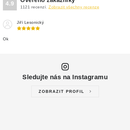
Ověřeno zákazníky
DRENÁŽNÍ ČERPADLA
4.9
1121
recenzí.
Zobrazit všechny recenze
KALOVÁ ČERPADLA
Jiří Lesonický
ČERPACÍ JÍMKY KANALIZACE
Ok
OBĚHOVÁ ČERPADLA
DOMÁCÍ VODÁRNY
POVRCHOVÁ ČERPADLA
Sledujte nás na Instagramu
BAZÉNOVÁ ČERPADLA
ZOBRAZIT PROFIL
RUČNÍ ČERPADLA
KABELY A SPOJKY