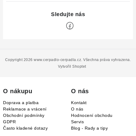
Z
á
p
Copyright 2026
www.cerpadlo-cerpadla.cz
. Všechna práva vyhrazena.
a
Vytvořil Shoptet
t
í
O nákupu
O nás
Doprava a platba
Kontakt
Reklamace a vrácení
O nás
Obchodní podmínky
Hodnocení obchodu
GDPR
Servis
Často kladené dotazy
Blog - Rady a tipy