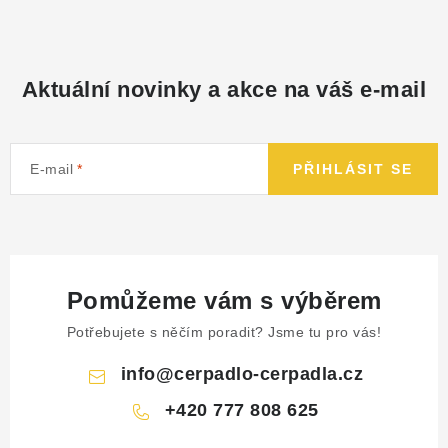
NÁHRADNÍ DÍLY
PRODUKTY VYŘAZENÉ Z NABÍDKY
Aktuální novinky a akce na váš e-mail
BAZAR, ROZBALENO
E-mail
PŘIHLÁSIT SE
SEKAČKY, ZÁVLAHY
Kontakt
Sleva pro registrované
Hodnocení obchodu
Způsob dopravy
Obchodní podmínky
Reklamace
Pomůžeme vám s výběrem
O nás
GDPR
Poptávka
Potřebujete s něčím poradit? Jsme tu pro vás!
info
@
cerpadlo-cerpadla.cz
+420 777 808 625