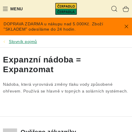
Přejít
Hleda
na
obsah
DOPRAVA ZDARMA u nákupu nad 5.000Kč. Zboží
AKCE A SLEVY
"SKLADEM" odesíláme do 24 hodin.
PONORNÁ ČERPADLA
Slovník pojmů
VYUŽITÍ DEŠŤOVÉ VODY
Expanzní nádoba =
Expanzomat
TLAKOVÉ NÁDOBY NA VODU
Nádoba, která vyrovnává změny tlaku vody způsobené
PŘÍSLUŠENSTVÍ PRO ČERPADLA
ohřevem. Používá se hlavně v topných a solárních systémech.
POPTÁVKA
EXPANZOMATY NA TOPENÍ