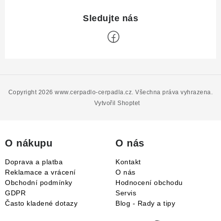
Z
á
p
Copyright 2026
www.cerpadlo-cerpadla.cz
. Všechna práva vyhrazena.
a
Vytvořil Shoptet
t
í
O nákupu
O nás
Doprava a platba
Kontakt
Reklamace a vrácení
O nás
Obchodní podmínky
Hodnocení obchodu
GDPR
Servis
Často kladené dotazy
Blog - Rady a tipy