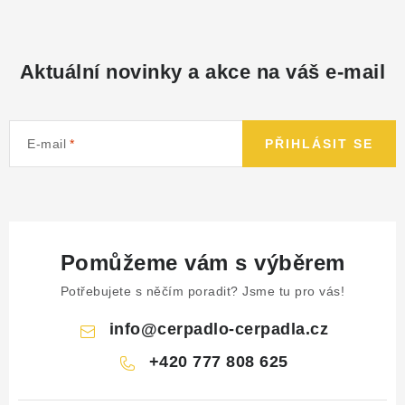
NÁHRADNÍ DÍLY
PRODUKTY VYŘAZENÉ Z NABÍDKY
Aktuální novinky a akce na váš e-mail
BAZAR, ROZBALENO
E-mail
PŘIHLÁSIT SE
SEKAČKY, ZÁVLAHY
Kontakt
Sleva pro registrované
Hodnocení obchodu
Způsob dopravy
Obchodní podmínky
Reklamace
Pomůžeme vám s výběrem
O nás
GDPR
Poptávka
Potřebujete s něčím poradit? Jsme tu pro vás!
info
@
cerpadlo-cerpadla.cz
+420 777 808 625