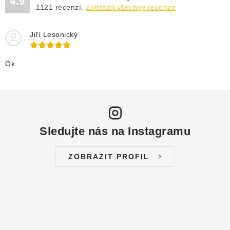
4.9
DRENÁŽNÍ ČERPADLA
1121
recenzí.
Zobrazit všechny recenze
KALOVÁ ČERPADLA
Jiří Lesonický
ČERPACÍ JÍMKY KANALIZACE
Ok
OBĚHOVÁ ČERPADLA
DOMÁCÍ VODÁRNY
Sledujte nás na Instagramu
POVRCHOVÁ ČERPADLA
ZOBRAZIT PROFIL
BAZÉNOVÁ ČERPADLA
RUČNÍ ČERPADLA
KABELY A SPOJKY