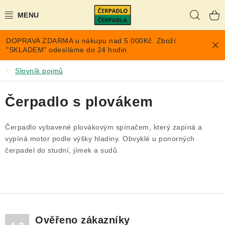
Přejít
Hleda
na
obsah
DOPRAVA ZDARMA u nákupu nad 5.000Kč. Zboží
AKCE A SLEVY
"SKLADEM" odesíláme do 24 hodin.
PONORNÁ ČERPADLA
Slovník pojmů
VYUŽITÍ DEŠŤOVÉ VODY
Čerpadlo s plovákem
TLAKOVÉ NÁDOBY NA VODU
Čerpadlo vybavené plovákovým spínačem, který zapíná a
vypíná motor podle výšky hladiny. Obvyklé u ponorných
PŘÍSLUŠENSTVÍ PRO ČERPADLA
čerpadel do studní, jímek a sudů.
POPTÁVKA
EXPANZOMATY NA TOPENÍ
Ověřeno zákazníky