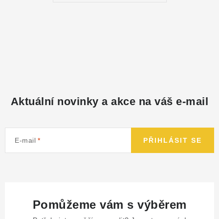
NÁHRADNÍ DÍLY
PRODUKTY VYŘAZENÉ Z NABÍDKY
BAZAR, ROZBALENO
SEKAČKY, ZÁVLAHY
Aktuální novinky a akce na váš e-mail
Kontakt
Sleva pro registrované
Hodnocení obchodu
Způsob dopravy
Obchodní podmínky
Reklamace
E-mail
PŘIHLÁSIT SE
O nás
GDPR
Poptávka
Pomůžeme vám s výběrem