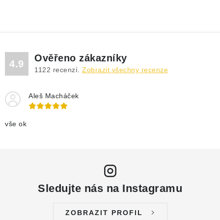
DRENÁŽNÍ ČERPADLA
KALOVÁ ČERPADLA
ČERPACÍ JÍMKY KANALIZACE
Ověřeno zákazníky
4.9
1122
recenzí.
Zobrazit všechny recenze
OBĚHOVÁ ČERPADLA
Aleš Macháček
DOMÁCÍ VODÁRNY
vše ok
POVRCHOVÁ ČERPADLA
BAZÉNOVÁ ČERPADLA
RUČNÍ ČERPADLA
Sledujte nás na Instagramu
KABELY A SPOJKY
ZOBRAZIT PROFIL