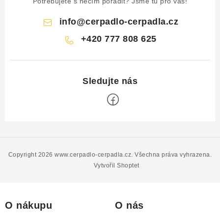
Potřebujete s něčím poradit? Jsme tu pro vás!
info
@
cerpadlo-cerpadla.cz
+420 777 808 625
Z
á
p
Copyright 2026
www.cerpadlo-cerpadla.cz
. Všechna práva vyhrazena.
a
Vytvořil Shoptet
t
í
O nákupu
O nás