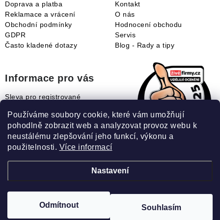
Doprava a platba
Kontakt
Reklamace a vrácení
O nás
Obchodní podmínky
Hodnocení obchodu
GDPR
Servis
Často kladené dotazy
Blog - Rady a tipy
Informace pro vás
Sleva pro registrované
Naše novinky
Používáme soubory cookie, které vám umožňují
Jak uplatnit slevový kupón?
pohodlně zobrazit web a analyzovat provoz webu k
Jak nakupovat?
neustálému zlepšování jeho funkcí, výkonu a
Slovník pojmů
použitelnosti.
Více informací
Nastavení
Recenze našeho eshopu:
Odmítnout
Souhlasím