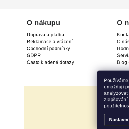
O nákupu
O n
Doprava a platba
Konta
Reklamace a vrácení
O ná
Obchodní podmínky
Hodn
GDPR
Servi
Často kladené dotazy
Blog 
Používáme 
umožňují p
analyzovat
zlepšování 
použitelnost
Nastaven