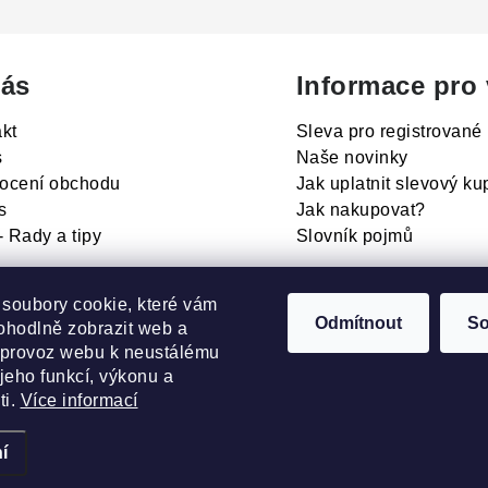
ás
Informace pro
kt
Sleva pro registrované
s
Naše novinky
ocení obchodu
Jak uplatnit slevový k
s
Jak nakupovat?
- Rady a tipy
Slovník pojmů
soubory cookie, které vám
Odmítnout
So
ohodlně zobrazit web a
 provoz webu k neustálému
jeho funkcí, výkonu a
Recenze našeho eshopu:
i.
Více informací
í