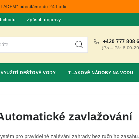
LADEM" odesíláme do 24 hodin.
obchodu
Způsob dopravy
Obchodní podmínky
Rekla
+420 777 808 
(Po – Pá: 8:00-20
VYUŽITÍ DEŠŤOVÉ VODY
TLAKOVÉ NÁDOBY NA VODU
Automatické zavlažování
ystém pro pravidelné zalévání zahrady bez ručního zásahu