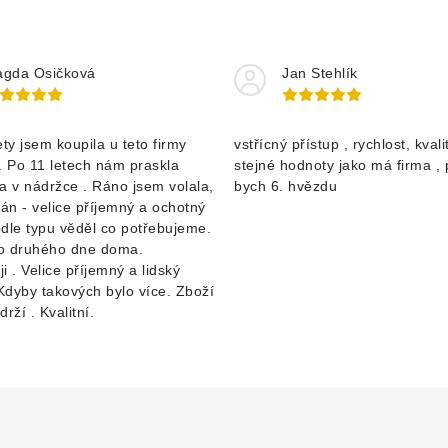
gda Osičková
Jan Stehlík
ety jsem koupila u teto firmy
vstřícný přístup , rychlost, kvalit
. Po 11 letech nám praskla
stejné hodnoty jako má firma , 
 v nádržce . Ráno jsem volala,
bych 6. hvězdu
pán - velice příjemný a ochotný
dle typu věděl co potřebujeme.
o druhého dne doma.
i . Velice příjemný a lidský
 Kdyby takových bylo více. Zboží
rží . Kvalitní.