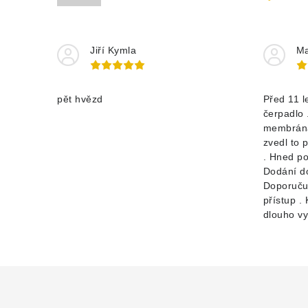
Jiří Kymla
Ma
pět hvězd
Před 11 l
čerpadlo 
membrána
zvedl to 
. Hned po
Dodání d
Doporučuj
přístup .
dlouho vyd