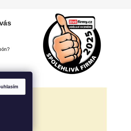
 vás
upón?
uhlasím