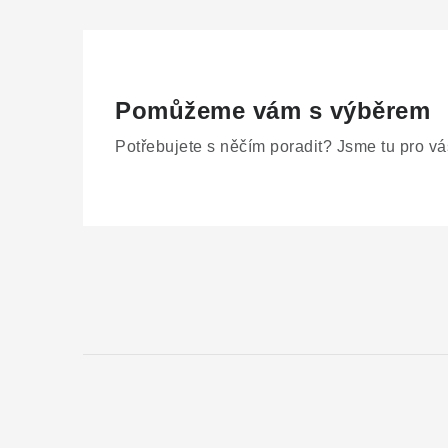
Pomůžeme vám s výběrem
Potřebujete s něčím poradit? Jsme tu pro vá
Z
á
p
a
t
í