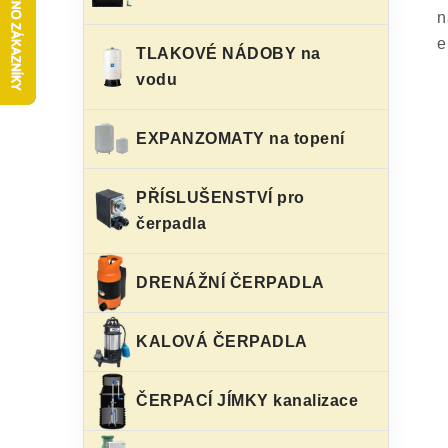
s
e
n
t
e
g
TLAKOVÉ NÁDOBY na
r
vodu
o
a
r
EXPANZOMATY na topení
n
i
e
n
PŘÍSLUŠENSTVÍ pro
í
čerpadla
p
DRENÁŽNÍ ČERPADLA
a
n
KALOVÁ ČERPADLA
e
ČERPACÍ JÍMKY kanalizace
l