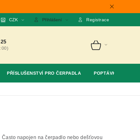
mace
CZK
O nás
GDPR
Poptávka
Přihlášení
Registrace
625
:00)
NÁKUPNÍ
KOŠÍK
PŘÍSLUŠENSTVÍ PRO ČERPADLA
POPTÁVKA
. Často napojen na čerpadlo nebo dešťovou