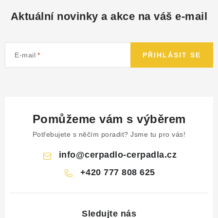
NÁHRADNÍ DÍLY
Aktuální novinky a akce na váš e-mail
PRODUKTY VYŘAZENÉ Z NABÍDKY
E-mail
PŘIHLÁSIT SE
BAZAR, ROZBALENO
SEKAČKY, ZÁVLAHY
Kontakt
Sleva pro registrované
Hodnocení obchodu
Pomůžeme vám s výběrem
Způsob dopravy
Obchodní podmínky
Reklamace
Potřebujete s něčím poradit? Jsme tu pro vás!
O nás
GDPR
Poptávka
info
@
cerpadlo-cerpadla.cz
+420 777 808 625