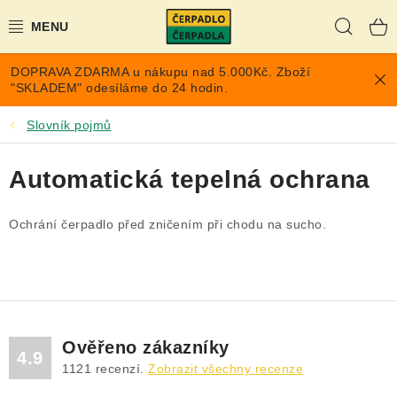
Přejít
Hleda
na
obsah
DOPRAVA ZDARMA u nákupu nad 5.000Kč. Zboží
AKCE A SLEVY
"SKLADEM" odesíláme do 24 hodin.
PONORNÁ ČERPADLA
Slovník pojmů
VYUŽITÍ DEŠŤOVÉ VODY
Automatická tepelná ochrana
TLAKOVÉ NÁDOBY NA VODU
Ochrání čerpadlo před zničením při chodu na sucho.
PŘÍSLUŠENSTVÍ PRO ČERPADLA
POPTÁVKA
Ověřeno zákazníky
EXPANZOMATY NA TOPENÍ
4.9
1121
recenzí.
Zobrazit všechny recenze