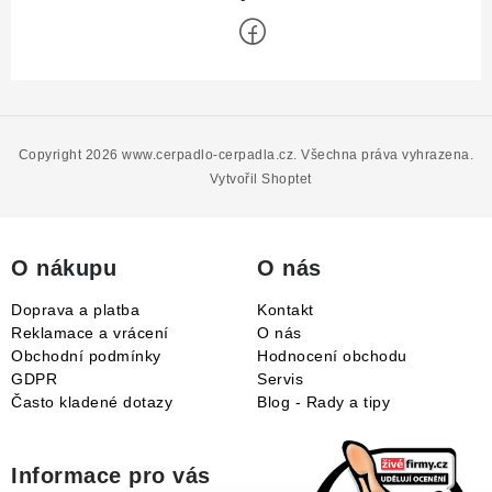
Z
á
p
Copyright 2026
www.cerpadlo-cerpadla.cz
. Všechna práva vyhrazena.
a
Vytvořil Shoptet
t
í
O nákupu
O nás
Doprava a platba
Kontakt
Reklamace a vrácení
O nás
Obchodní podmínky
Hodnocení obchodu
GDPR
Servis
Často kladené dotazy
Blog - Rady a tipy
Informace pro vás