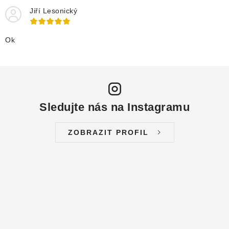
DRENÁŽNÍ ČERPADLA
Jiří Lesonický
KALOVÁ ČERPADLA
Ok
ČERPACÍ JÍMKY KANALIZACE
OBĚHOVÁ ČERPADLA
Sledujte nás na Instagramu
DOMÁCÍ VODÁRNY
ZOBRAZIT PROFIL
POVRCHOVÁ ČERPADLA
BAZÉNOVÁ ČERPADLA
RUČNÍ ČERPADLA
KABELY A SPOJKY