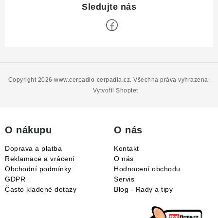
Z
á
p
Copyright 2026
www.cerpadlo-cerpadla.cz
. Všechna práva vyhrazena.
a
Vytvořil Shoptet
t
í
O nákupu
O nás
Doprava a platba
Kontakt
Reklamace a vrácení
O nás
Obchodní podmínky
Hodnocení obchodu
GDPR
Servis
Často kladené dotazy
Blog - Rady a tipy