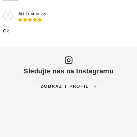
DRENÁŽNÍ ČERPADLA
Jiří Lesonický
KALOVÁ ČERPADLA
Ok
ČERPACÍ JÍMKY KANALIZACE
OBĚHOVÁ ČERPADLA
DOMÁCÍ VODÁRNY
Sledujte nás na Instagramu
POVRCHOVÁ ČERPADLA
ZOBRAZIT PROFIL
BAZÉNOVÁ ČERPADLA
RUČNÍ ČERPADLA
KABELY A SPOJKY