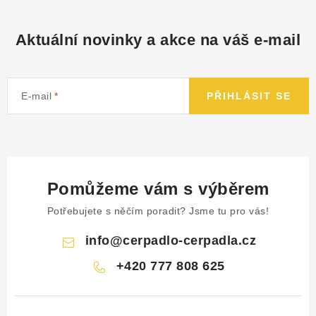
NÁHRADNÍ DÍLY
Aktuální novinky a akce na váš e-mail
PRODUKTY VYŘAZENÉ Z NABÍDKY
BAZAR, ROZBALENO
E-mail
PŘIHLÁSIT SE
SEKAČKY, ZÁVLAHY
Kontakt
Sleva pro registrované
Hodnocení obchodu
Pomůžeme vám s výběrem
Způsob dopravy
Obchodní podmínky
Reklamace
O nás
GDPR
Poptávka
Potřebujete s něčím poradit? Jsme tu pro vás!
info
@
cerpadlo-cerpadla.cz
+420 777 808 625