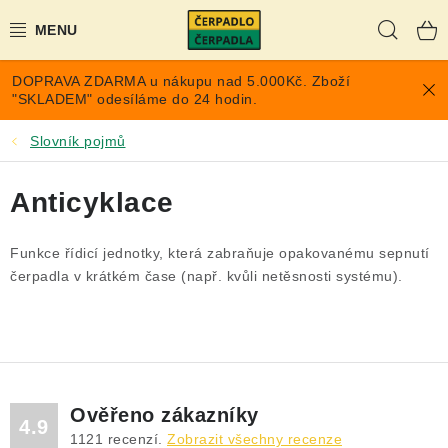
Přejít
Hleda
na
obsah
DOPRAVA ZDARMA u nákupu nad 5.000Kč. Zboží
AKCE A SLEVY
"SKLADEM" odesíláme do 24 hodin.
PONORNÁ ČERPADLA
Slovník pojmů
VYUŽITÍ DEŠŤOVÉ VODY
Anticyklace
TLAKOVÉ NÁDOBY NA VODU
Funkce řídicí jednotky, která zabraňuje opakovanému sepnutí
čerpadla v krátkém čase (např. kvůli netěsnosti systému).
PŘÍSLUŠENSTVÍ PRO ČERPADLA
POPTÁVKA
EXPANZOMATY NA TOPENÍ
Ověřeno zákazníky
4.9
1121
recenzí.
Zobrazit všechny recenze