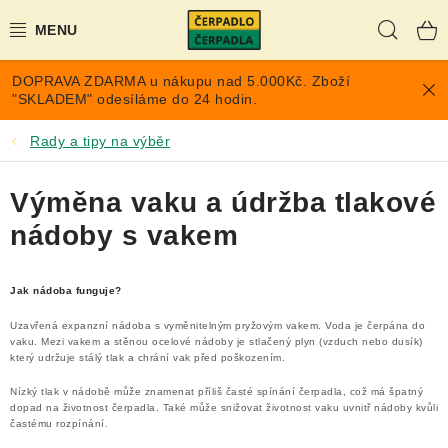
Přejít
Hleda
na
obsah
DOPRAVA ZDARMA u nákupu nad 5.000Kč. Zboží
AKCE A SLEVY
"SKLADEM" odesíláme do 24 hodin.
PONORNÁ ČERPADLA
Rady a tipy na výběr
VYUŽITÍ DEŠŤOVÉ VODY
Výměna vaku a údržba tlakové
nádoby s vakem
TLAKOVÉ NÁDOBY NA VODU
Jak nádoba funguje?
PŘÍSLUŠENSTVÍ PRO ČERPADLA
Uzavřená expanzní nádoba s vyměnitelným pryžovým vakem. Voda je čerpána do
vaku. Mezi vakem a stěnou ocelové nádoby je stlačený plyn (vzduch nebo dusík)
POPTÁVKA
který udržuje stálý tlak a chrání vak před poškozením.
Nízký tlak v nádobě může znamenat příliš časté spínání čerpadla, což má špatný
EXPANZOMATY NA TOPENÍ
dopad na životnost čerpadla. Také může snižovat životnost vaku uvnitř nádoby kvůli
častému rozpínání.