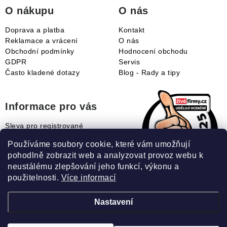
í
O nákupu
O nás
Doprava a platba
Kontakt
Reklamace a vrácení
O nás
Obchodní podmínky
Hodnocení obchodu
GDPR
Servis
Často kladené dotazy
Blog - Rady a tipy
Informace pro vás
Sleva pro registrované
Naše novinky
Používáme soubory cookie, které vám umožňují
Jak uplatnit slevový kupón?
pohodlně zobrazit web a analyzovat provoz webu k
Jak nakupovat?
neustálému zlepšování jeho funkcí, výkonu a
Slovník pojmů
použitelnosti.
Více informací
Nastavení
Recenze našeho eshopu: