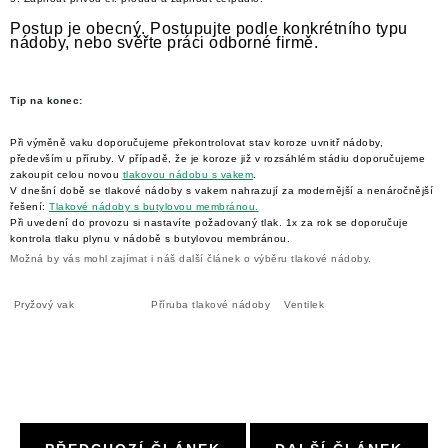
Postup je obecný. Postupujte podle konkrétního typu
nádoby, nebo svěřte práci odborné firmě.
Tip na konec:
Při výměně vaku doporučujeme překontrolovat stav koroze uvnitř nádoby,
především u příruby. V případě, že je koroze již v rozsáhlém stádiu doporučujeme
zakoupit celou novou
tlakovou nádobu s vakem
.
V dnešní době se tlakové nádoby s vakem nahrazují za modernější a nenáročnější
řešení:
Tlakové nádoby s butylovou membránou.
Při uvedení do provozu si nastavíte požadovaný tlak. 1x za rok se doporučuje
kontrola tlaku plynu v nádobě s butylovou membránou.
Možná by vás mohl zajímat i náš další článek o výběru tlakové nádoby.
Pryžový vak Příruba tlakové nádoby Ventilek