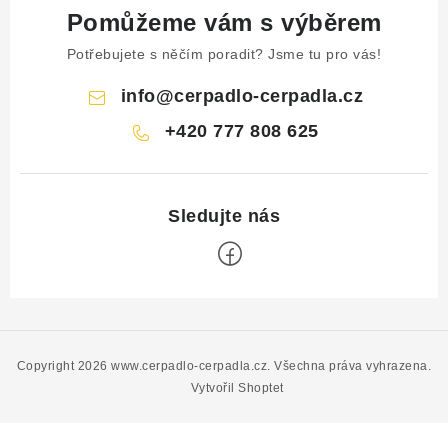
Pomůžeme vám s výběrem
Potřebujete s něčím poradit? Jsme tu pro vás!
info
@
cerpadlo-cerpadla.cz
+420 777 808 625
Z
á
p
Copyright 2026
www.cerpadlo-cerpadla.cz
. Všechna práva vyhrazena.
a
Vytvořil Shoptet
t