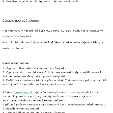
9. Ventilkem doplnit do nádoby vzduch. Hodnota tlaku níže:
NÁHRADNÍ DÍLY
PRODUKTY VYŘAZENÉ Z NABÍDKY
ÚDRŽBA TLAKOVÉ NÁDOBY
Hodnota tlaku v nádobě má být o 0,02 MPa (0,2 baru) nižší, než je nastavený
BAZAR, ROZBALENO
zapínací tlak čerpadla.
Kontrolu tlaku doporučuji provádět 2 až 3krát za rok – podle objemu nádoby –
SEKAČKY, ZÁVLAHY
postup – obecně:
Kontakt
Sleva pro registrované
Hodnocení obchodu
Doporučený postup:
Způsob dopravy
Obchodní podmínky
Reklamace
1. Vypnout přívod elektrického proudu k čerpadlu.
2. Vypustit vodu z potrubí – otevřít kohoutek studené vody v nejnižším místě.
O nás
GDPR
Poptávka
Kohout nechat otevřený, aby v potrubí nebyl tlak.
3. Změřit tlak vzduchu v nádobě – přes ventilek. Tlak vzduchu v prázdné nádobě
musí být o
0,2 baru nižší, než je zapínací – spodní tlak
.
Příklad:
Tlakový spínač
zapíná čerpadlo při tlaku 2 bary. Vypíná při 3,5 bar.
Zapínací spodní tlak je 2 bary, od něj odečteme
- 0,2 baru = 1,8 bar.
Tlak 1,8 bar je třeba v nádobě trvale udržovat.
V případě potřeby dofoukat na požadovaný tlak – kompresorem, ruční hustilkou.
4. Uzavřít kohout na potrubí
5. Zapnout přívod el. proudu a zapnout čerpadlo.