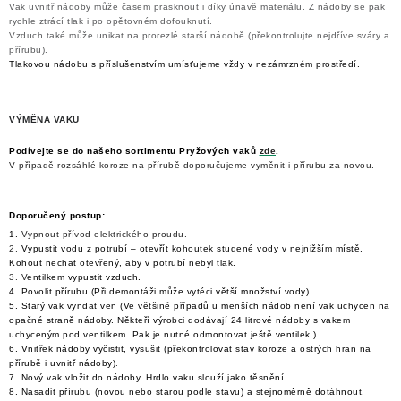
DRENÁŽNÍ ČERPADLA
Vak uvnitř nádoby může časem prasknout i díky únavě materiálu. Z nádoby se pak
rychle ztrácí tlak i po opětovném dofouknutí.
Vzduch také může unikat na prorezlé starší nádobě (překontrolujte nejdříve sváry a
KALOVÁ ČERPADLA
přírubu).
Tlakovou nádobu s příslušenstvím umísťujeme vždy v nezámrzném prostředí.
ČERPACÍ JÍMKY KANALIZACE
VÝMĚNA VAKU
OBĚHOVÁ ČERPADLA
Podívejte se do našeho sortimentu Pryžových vaků
zde
.
V případě rozsáhlé koroze na přírubě doporučujeme vyměnit i přírubu za novou.
DOMÁCÍ VODÁRNY
Doporučený postup:
POVRCHOVÁ ČERPADLA
1.
Vypnout přívod elektrického proudu.
2.
Vypustit vodu z potrubí – otevřít kohoutek studené vody v nejnižším místě.
Kohout nechat otevřený, aby v potrubí nebyl tlak.
3. V
entilkem vypustit vzduch.
BAZÉNOVÁ ČERPADLA
4. Povolit přírubu (Při demontáži může vytéci větší množství vody)
.
5. Starý vak vyndat ven (Ve většině případů u menších nádob není vak uchycen na
opačné straně nádoby. Někteří výrobci dodávají 24 litrové nádoby s vakem
RUČNÍ ČERPADLA
uchyceným pod ventilkem. Pak je nutné odmontovat ještě ventilek.)
6. Vnitřek nádoby vyčistit, vysušit (překontrolovat stav koroze a ostrých hran na
přírubě i uvnitř nádoby)
.
KABELY A SPOJKY
7. Nový vak vložit do nádoby. Hrdlo vaku slouží jako těsnění
.
8. Nasadit přírubu (novou nebo starou podle stavu) a stejnoměrně dotáhnout.