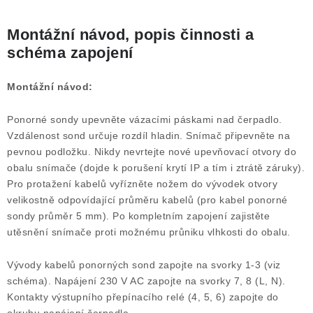
Montážní návod, popis činnosti a
schéma zapojení
Montážní návod:
Ponorné sondy upevněte vázacími páskami nad čerpadlo.
Vzdálenost sond určuje rozdíl hladin. Snímač připevněte na
pevnou podložku. Nikdy nevrtejte nové upevňovací otvory do
obalu snímače (dojde k porušení krytí IP a tím i ztrátě záruky).
Pro protažení kabelů vyřízněte nožem do vývodek otvory
velikostně odpovídající průměru kabelů (pro kabel ponorné
sondy průměr 5 mm). Po kompletním zapojení zajistěte
utěsnění snímače proti možnému průniku vlhkosti do obalu.
Vývody kabelů ponorných sond zapojte na svorky 1-3 (viz
schéma). Napájení 230 V AC zapojte na svorky 7, 8 (L, N).
Kontakty výstupního přepínacího relé (4, 5, 6) zapojte do