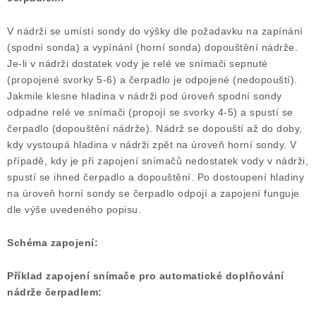
V nádrži se umístí sondy do výšky dle požadavku na zapínání
(spodní sonda) a vypínání (horní sonda) dopouštění nádrže.
Je-li v nádrži dostatek vody je relé ve snímači sepnuté
(propojené svorky 5-6) a čerpadlo je odpojené (nedopouští).
Jakmile klesne hladina v nádrži pod úroveň spodní sondy
odpadne relé ve snímači (propojí se svorky 4-5) a spustí se
čerpadlo (dopouštění nádrže). Nádrž se dopouští až do doby,
kdy vystoupá hladina v nádrži zpět na úroveň horní sondy. V
případě, kdy je při zapojení snímačů nedostatek vody v nádrži,
spustí se ihned čerpadlo a dopouštění. Po dostoupení hladiny
na úroveň horní sondy se čerpadlo odpojí a zapojení funguje
dle výše uvedeného popisu.
Schéma zapojení:
Příklad zapojení snímače pro automatické doplňování
nádrže čerpadlem: