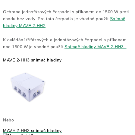
DRENÁŽNÍ ČERPADLA
Ochrana jednofázových čerpadel s příkonem do 1500 W proti
KALOVÁ ČERPADLA
chodu bez vody. Pro tato čerpadla je vhodné použít
Snímač
hladiny MAVE 2-HH2
.
ČERPACÍ JÍMKY KANALIZACE
K ovládání třífázových a jednofázových čerpadel s příkonem
nad 1500 W je vhodné použít
Snímač hladiny MAVE 2-HH3.
OBĚHOVÁ ČERPADLA
MAVE 2-HH3 snímač hladiny
DOMÁCÍ VODÁRNY
POVRCHOVÁ ČERPADLA
BAZÉNOVÁ ČERPADLA
RUČNÍ ČERPADLA
Nebo
KABELY A SPOJKY
MAVE 2-HH2 snímač hladiny