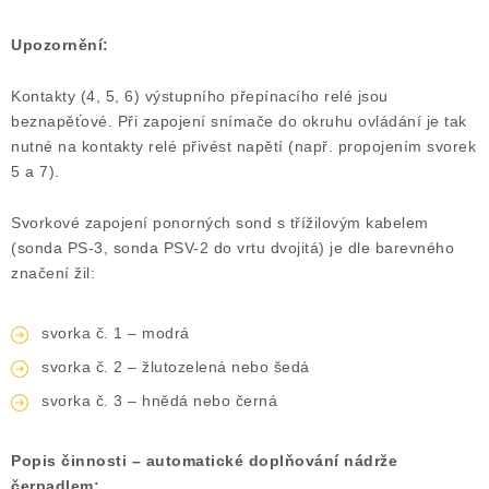
Upozornění:
Kontakty (4, 5, 6) výstupního přepínacího relé jsou
beznapěťové. Při zapojení snímače do okruhu ovládání je tak
nutné na kontakty relé přivést napětí (např. propojením svorek
5 a 7).
Svorkové zapojení ponorných sond s třížilovým kabelem
(sonda PS-3, sonda PSV-2 do vrtu dvojitá) je dle barevného
značení žil:
svorka č. 1 – modrá
svorka č. 2 – žlutozelená nebo šedá
svorka č. 3 – hnědá nebo černá
Popis činnosti – automatické doplňování nádrže
čerpadlem: