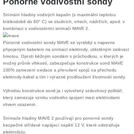
Ponorné vodivostní sondy
Snímání hladiny vodivých kapalin (s maximální teplotou
krátkodobě do 60° C) ve studních, vrtech, nádržích, apod. v
kombinaci s vodivostními snímači MAVE 2.
Ponorné vodivostní sondy MAVE se vyrábějí s napevno
připojeným kabelem na snímací elektrody, utěstěným zalévací
hmotou. Oproti běžným sondám s průchodkou, u kterých je
možný průnik vlhkosti, zabezpečuje konstrukce sond MAVE
100% zamezení oxidace a přerušení spojů na přechodu
elektrody-kabel a tím i výrazné prodloužení životnosti sondy.
Výhodou konstrukce sond je i vytvořený vzduchový polštář,
který zamezuje vzniku vodivého spojení mezi elektrodami
vlivem usazenin.
Snímače hladiny MAVE 2 používají pro ponorné sondy
bezpečné střídavé napájecí napětí 12 V, které odstraňuje
elektrolýzu.