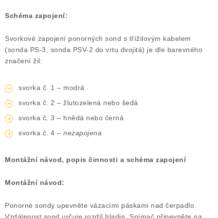
Schéma zapojení:
Svorkové zapojení ponorných sond s třížilovým kabelem
(sonda PS-3, sonda PSV-2 do vrtu dvojitá) je dle barevného
značení žil:
svorka č. 1 – modrá
svorka č. 2 – žlutozelená nebo šedá
svorka č. 3 – hnědá nebo černá
svorka č. 4 –
nezapojena
Montážní návod, popis činnosti a schéma zapojení
Montážní návod:
Ponorné sondy upevněte vázacími páskami nad čerpadlo.
Vzdálenost sond určuje rozdíl hladin. Snímač připevněte na