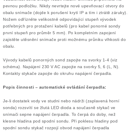
pevnou podložku. Nikdy nevrtejte nové upevňovací otvory do
obalu snímače (dojde k porušení krytí IP a tím i ztrátě záruky).
Nožem odřízněte velikostně odpovídající stupeň vývodek
potřebných pro protažení kabelů (pro kabel ponorné sondy
první stupeň pro průměr 5 mm). Po kompletním zapojení
zajistěte utěsnění snímače proti možnému průniku vlhkosti do
obalu.
Vývody kabelů ponorných sond zapojte na svorky 1-4 (viz
schéma). Napájení 230 V AC zapojte na svorky 5, 6 (L, N).
Kontakty stykače zapojte do okruhu napájení čerpadla.
Popis činnosti – automatické ovládání čerpadla:
Je-li dostatek vody ve studni nebo nádrži (zaplavená horní
sonda) rozsvítí se žlutá LED dioda a současně stykač ve
snímači sepne napájení čerpadla. To čerpá do doby, než
klesne hladina pod spodní sondu. Při poklesu hladiny pod
spodní sondu stykač rozpojí obvod napájení čerpadla