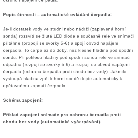
okruhu napájení čerpadla.
Popis činnosti – automatické ovládání čerpadla:
Je-li dostatek vody ve studni nebo nádrži (zaplavená horní
sonda) rozsvítí se žlutá LED dioda a současně relé ve snímači
přitáhne (propojí se svorky 5-6) a spojí obvod napájení
čerpadla. To čerpá až do doby, než klesne hladina pod spodní
sondu. Při poklesu hladiny pod spodní sondu relé ve snímači
odpadne (rozpojí se svorky 5-6) a rozpojí se obvod napájení
čerpadla (ochrana čerpadla proti chodu bez vody). Jakmile
vystoupá hladina zpět k horní sondě dojde automaticky k
opětovnému zapnutí čerpadla.
Schéma zapojení:
Příklad zapojení snímače pro ochranu čerpadla proti
chodu bez vody (automatické vyčerpávání):