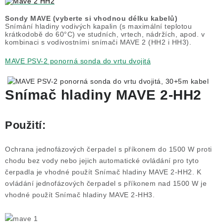
NÁHRADNÍ DÍLY
Sondy MAVE (vyberte si vhodnou délku kabelů)
Snímání hladiny vodivých kapalin (s maximální teplotou
krátkodobě do 60°C) ve studních, vrtech, nádržích, apod. v
PRODUKTY VYŘAZENÉ Z NABÍDKY
kombinaci s vodivostními snímači MAVE 2 (HH2 i HH3).
MAVE PSV-2 ponorná sonda do vrtu dvojitá
BAZAR, ROZBALENO
SEKAČKY, ZÁVLAHY
Snímač hladiny MAVE 2-HH2
Kontakt
Sleva pro registrované
Hodnocení obchodu
Použití:
Způsob dopravy
Obchodní podmínky
Reklamace
O nás
GDPR
Poptávka
Ochrana jednofázových čerpadel s příkonem do 1500 W proti
chodu bez vody nebo jejich automatické ovládání pro tyto
čerpadla je vhodné použít Snímač hladiny MAVE 2-HH2. K
ovládání jednofázových čerpadel s příkonem nad 1500 W je
vhodné použít Snímač hladiny MAVE 2-HH3.