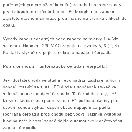
potřebných pro protažení kabelů (pro kabel ponorné sondy
první stupeň pro průměr 5 mm). Po kompletním zapojení
zajistěte utěsnění snímače proti možnému průniku vlhkosti do
obalu.
Vývody kabelů ponorných sond zapojte na svorky 1-4 (viz
schéma). Napájení 230 V AC zapojte na svorky 5, 6 (L, N).
Kontakty stykače zapojte do okruhu napájení čerpadla.
Popis činnosti – automatické ovládání čerpadla:
Je-li dostatek vody ve studni nebo nádrži (zaplavená horní
sonda) rozsvítí se žlutá LED dioda a současně stykač ve
snímači sepne napájení čerpadla. To čerpá do doby, než
klesne hladina pod spodní sondu. Při poklesu hladiny pod
spodní sondu stykač rozpojí obvod napájení čerpadla
(ochrana čerpadla proti chodu bez vody). Jakmile vystoupá
hladina zpět k horní sondě dojde automaticky k opětovnému
zapnutí čerpadla.