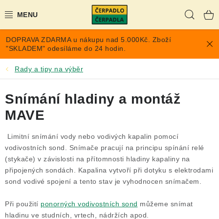
Přejít
Hleda
na
obsah
DOPRAVA ZDARMA u nákupu nad 5.000Kč. Zboží
AKCE A SLEVY
"SKLADEM" odesíláme do 24 hodin.
PONORNÁ ČERPADLA
Rady a tipy na výběr
VYUŽITÍ DEŠŤOVÉ VODY
Snímání hladiny a montáž
MAVE
TLAKOVÉ NÁDOBY NA VODU
Limitní snímání vody nebo vodivých kapalin pomocí
PŘÍSLUŠENSTVÍ PRO ČERPADLA
vodivostních sond. Snímače pracují na principu spínání relé
(stykače) v závislosti na přítomnosti hladiny kapaliny na
POPTÁVKA
připojených sondách. Kapalina vytvoří při dotyku s elektrodami
sond vodivé spojení a tento stav je vyhodnocen snímačem.
EXPANZOMATY NA TOPENÍ
Při použití
ponorných vodivostních sond
můžeme snímat
hladinu ve studních, vrtech, nádržích apod.