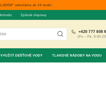
LADEM" odesíláme do 24 hodin.
obchodu
Způsob dopravy
Obchodní podmínky
Rekla
+420 777 808 
(Po – Pá: 8:00-20
VYUŽITÍ DEŠŤOVÉ VODY
TLAKOVÉ NÁDOBY NA VODU