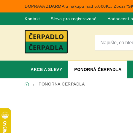
Přejít
DOPRAVA ZDARMA u nákupu nad 5.000Kč. Zboží "SK
na
obsah
Kontakt
Sleva pro registrované
Hodnocení 
AKCE A SLEVY
PONORNÁ ČERPADLA
Domů
PONORNÁ ČERPADLA