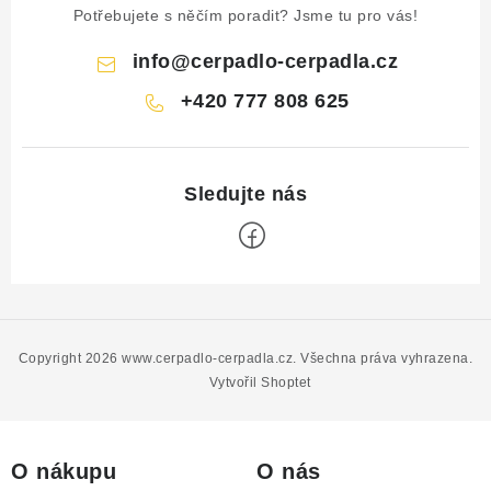
Potřebujete s něčím poradit? Jsme tu pro vás!
info
@
cerpadlo-cerpadla.cz
+420 777 808 625
Z
á
p
Copyright 2026
www.cerpadlo-cerpadla.cz
. Všechna práva vyhrazena.
a
Vytvořil Shoptet
t
í
O nákupu
O nás