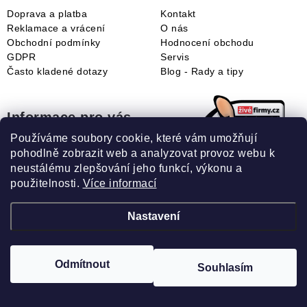
Doprava a platba
Kontakt
Reklamace a vrácení
O nás
Obchodní podmínky
Hodnocení obchodu
GDPR
Servis
Často kladené dotazy
Blog - Rady a tipy
Informace pro vás
Používáme soubory cookie, které vám umožňují
Sleva pro registrované
pohodlně zobrazit web a analyzovat provoz webu k
Naše novinky
neustálému zlepšování jeho funkcí, výkonu a
Jak uplatnit slevový kupón?
použitelnosti.
Více informací
Jak nakupovat?
Slovník pojmů
Nastavení
Odmítnout
Souhlasím
Recenze našeho eshopu: