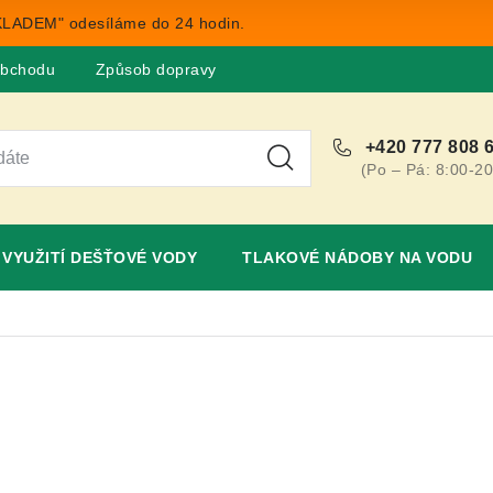
LADEM" odesíláme do 24 hodin.
obchodu
Způsob dopravy
Obchodní podmínky
Rekla
+420 777 808 
(Po – Pá: 8:00-20
VYUŽITÍ DEŠŤOVÉ VODY
TLAKOVÉ NÁDOBY NA VODU