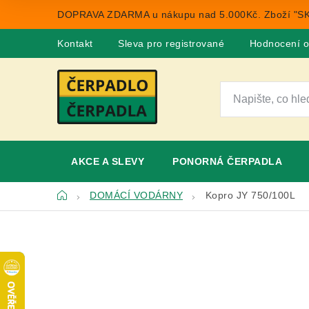
Přejít
DOPRAVA ZDARMA u nákupu nad 5.000Kč. Zboží "SK
na
obsah
Kontakt
Sleva pro registrované
Hodnocení 
AKCE A SLEVY
PONORNÁ ČERPADLA
Domů
DOMÁCÍ VODÁRNY
Kopro JY 750/100L