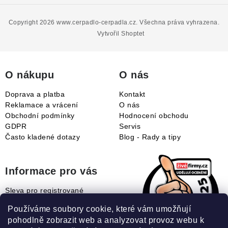
á
p
Copyright 2026
www.cerpadlo-cerpadla.cz
. Všechna práva vyhrazena.
a
Vytvořil Shoptet
t
í
O nákupu
O nás
Doprava a platba
Kontakt
Reklamace a vrácení
O nás
Obchodní podmínky
Hodnocení obchodu
GDPR
Servis
Často kladené dotazy
Blog - Rady a tipy
Informace pro vás
Sleva pro registrované
Naše novinky
Používáme soubory cookie, které vám umožňují
Jak uplatnit slevový kupón?
pohodlně zobrazit web a analyzovat provoz webu k
Jak nakupovat?