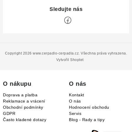
Z
á
p
Copyright 2026
www.cerpadlo-cerpadla.cz
. Všechna práva vyhrazena.
a
Vytvořil Shoptet
t
í
O nákupu
O nás
Doprava a platba
Kontakt
Reklamace a vrácení
O nás
Obchodní podmínky
Hodnocení obchodu
GDPR
Servis
Často kladené dotazy
Blog - Rady a tipy