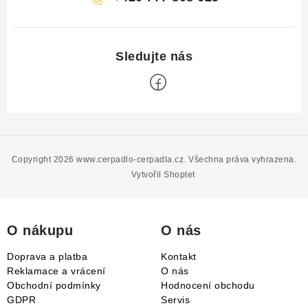
Z
á
p
Copyright 2026
www.cerpadlo-cerpadla.cz
. Všechna práva vyhrazena.
a
Vytvořil Shoptet
t
í
O nákupu
O nás
Doprava a platba
Kontakt
Reklamace a vrácení
O nás
Obchodní podmínky
Hodnocení obchodu
GDPR
Servis