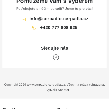
Pomůžeme vám s výběrem
Potřebujete s něčím poradit? Jsme tu pro vás!
info
@
cerpadlo-cerpadla.cz
+420 777 808 625
Z
á
p
Copyright 2026
www.cerpadlo-cerpadla.cz
. Všechna práva vyhrazena.
a
Vytvořil Shoptet
t
í