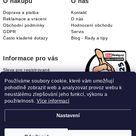
O nákupu
O nás
Doprava a platba
Kontakt
Reklamace a vrácení
O nás
Obchodní podmínky
Hodnocení obchodu
GDPR
Servis
Často kladené dotazy
Blog - Rady a tipy
Informace pro vás
Sleva pro registrované
Naše novinky
Používáme soubory cookie, které vám umožňují
Jak uplatnit slevový kupón?
pohodlně zobrazit web a analyzovat provoz webu k
Jak nakupovat?
neustálému zlepšování jeho funkcí, výkonu a
Slovník pojmů
použitelnosti.
Více informací
Nastavení
Recenze našeho eshopu: